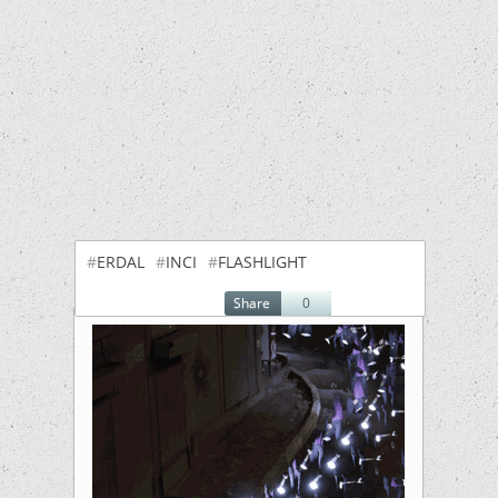
#
ERDAL
#
INCI
#
FLASHLIGHT
Share
0
f
t
+1